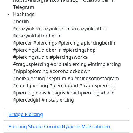
Telegram
Hashtags:
#berlin
#crazyink #crazyinkberlin #crazyinktattoo
#crazyinktattooberlin
#piercer #piercings #piercing #piercingberlin
#piercingstudioberlin #piercingshop
#piercingstudio #piercingsworks
#traguspiercing #orbitalpiercing #intimpiercing
#nipplepiercing #coronalockdown
#helixpiercing #septum #piercingsofinstagram
#conchpiercing #piercinggirl #traguspiercing
#piercingideas #tragus #daithpiercing #helix
#piercedgirl #instapiercing
Bridge Piercing
Piercing Studio Corona Hygiene Maßnahmen