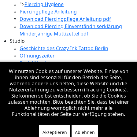
">
Piercing Hygiene
Piercingpflege Anleitung
Download Piercingpflege Anleitung pdf
Download Piercing Einverständniserklärung
Minderjährige Muttizettel pdf
Studio
Geschichte des Crazy Ink Tattoo Berlin
Öffnungszeiten
Social Media
Crazy Ink Tattoo Bilder
Wir nutzen Cookies auf unserer Website. Einige von
ihnen sind essenziell für den Betrieb der Seite,
Impressum
während andere uns helfen, diese Website und die
Datenschutzerklärung
Nutzererfahrung zu verbessern (Tracking Cookies).
">
Login
Sie können selbst entscheiden, ob Sie die Cookies
zulassen möchten. Bitte beachten Sie, dass bei einer
+49176 27 11 27 64
Ablehnung womöglich nicht mehr alle
Nach Absprache, nur mit Termin!
Funktionalitäten der Seite zur Verfügung stehen.
Akzeptieren
Ablehnen