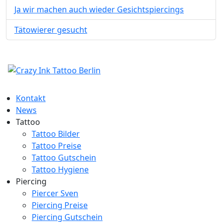
Ja wir machen auch wieder Gesichtspiercings
Tätowierer gesucht
Kontakt
News
Tattoo
Tattoo Bilder
Tattoo Preise
Tattoo Gutschein
Tattoo Hygiene
Piercing
Piercer Sven
Piercing Preise
Piercing Gutschein