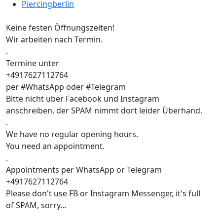
Piercingberlin
Keine festen Öffnungszeiten!
Wir arbeiten nach Termin.
.
Termine unter
+4917627112764
per #WhatsApp oder #Telegram
Bitte nicht über Facebook und Instagram
anschreiben, der SPAM nimmt dort leider Überhand.
.
We have no regular opening hours.
You need an appointment.
.
Appointments per WhatsApp or Telegram
+4917627112764
Please don't use FB or Instagram Messenger, it's full
of SPAM, sorry...