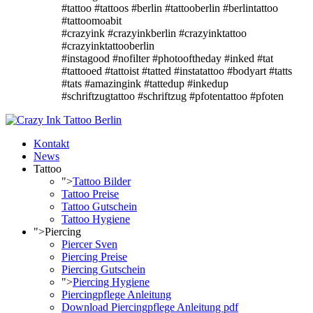
#tattoo #tattoos #berlin #tattooberlin #berlintattoo
#tattoomoabit
#crazyink #crazyinkberlin #crazyinktattoo
#crazyinktattooberlin
#instagood #nofilter #photooftheday #inked #tat
#tattooed #tattoist #tatted #instatattoo #bodyart #tatts
#tats #amazingink #tattedup #inkedup
#schriftzugtattoo #schriftzug #pfotentattoo #pfoten
Kontakt
News
Tattoo
">
Tattoo Bilder
Tattoo Preise
Tattoo Gutschein
Tattoo Hygiene
">
Piercing
Piercer Sven
Piercing Preise
Piercing Gutschein
">
Piercing Hygiene
Piercingpflege Anleitung
Download Piercingpflege Anleitung pdf