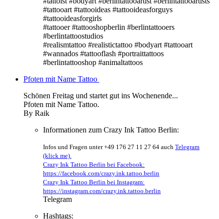
#tattoist #bodyart #berlintattooartist #berlintattooartists
#tattooart #tattooideas #tattooideasforguys
#tattooideasforgirls
#tattooer #tattooshopberlin #berlintattooers
#berlintattoostudios
#realismtattoo #realistictattoo #bodyart #tattooart
#wannados #tattooflash #portraittattoos
#berlintattooshop #animaltattoos
Pfoten mit Name Tattoo
Schönen Freitag und startet gut ins Wochenende...
Pfoten mit Name Tattoo.
By Raik
Informationen zum Crazy Ink Tattoo Berlin:
Infos und Fragen unter +49 176 27 11 27 64 auch
Telegram
(klick me).
Crazy Ink Tattoo Berlin bei Facebook:
https://facebook.com/crazy.ink.tattoo.berlin
Crazy Ink Tattoo Berlin bei Instagram:
https://instagram.com/crazy.ink.tattoo.berlin
Telegram
Hashtags: