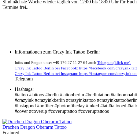
Sind nächste Woche wieder täglich von 12:00 bis 18:00 Uhr für Euch 
Termine frei...
Informationen zum Crazy Ink Tattoo Berlin:
Infos und Fragen unter +49 176 27 11 27 64 auch
Telegram (klick me).
Crazy Ink Tattoo Berlin bei Facebook: https://facebook.com/crazy.ink.tatt
Crazy Ink Tattoo Berlin bei Instagram: https://instagram.com/crazy.ink.tat
Telegram
Hashtags:
#tattoo #tattoos #berlin #tattooberlin #berlintattoo #tattoomoabit
#crazyink #crazyinkberlin #crazyinktattoo #crazyinktattooberli
#instagood #nofilter #photooftheday #inked #tat #tattooed #tatto
#cover #coverup #coveruptattoo #coveruptattoos
Drachen Dragon Oberarm Tattoo
Featured