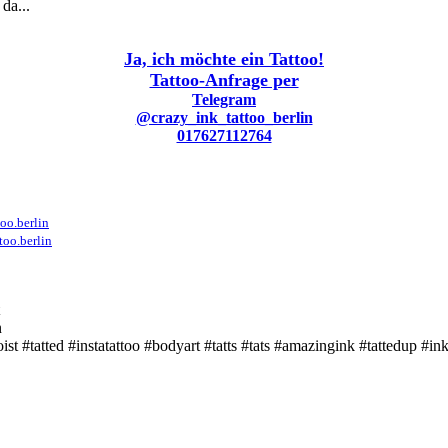
da...
Ja, ich möchte ein Tattoo!
Tattoo-Anfrage per
Telegram
@crazy_ink_tattoo_berlin
017627112764
oo.berlin
too.berlin
n
ist #tatted #instatattoo #bodyart #tatts #tats #amazingink #tattedup #i