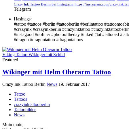
Crazy Ink Tattoo Berlin bei Instagram: https://instagram.com/crazy.ink.tat
Telegram
Hashtags:
#tattoo #tattoos #berlin #tattooberlin #berlintattoo #tattoomoabit
#crazyink #crazyinkberlin #crazyinktattoo #crazyinktattooberli
#instagood #nofilter #photooftheday #inked #tat #tattooed #tatto
#dragon #dragontattoo #dragontattoos
Viking Tattoo Wikinger mit Schild
Featured
Wikinger mit Helm Oberarm Tattoo
Crazy Ink Tattoo Berlin
News
19. Februar 2017
Tattoo
Tattoos
crazyinktattooberlin
Tattoobilder
News
Moin moin,