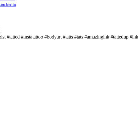
too.berlin
n
ist #tatted #instatattoo #bodyart #tatts #tats #amazingink #tattedup #i