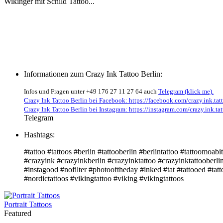
Wikinger mit Schild Tattoo...
Informationen zum Crazy Ink Tattoo Berlin:
Infos und Fragen unter +49 176 27 11 27 64 auch
Telegram (klick me).
Crazy Ink Tattoo Berlin bei Facebook: https://facebook.com/crazy.ink.tatt
Crazy Ink Tattoo Berlin bei Instagram: https://instagram.com/crazy.ink.tat
Telegram
Hashtags:
#tattoo #tattoos #berlin #tattooberlin #berlintattoo #tattoomoabit
#crazyink #crazyinkberlin #crazyinktattoo #crazyinktattooberli
#instagood #nofilter #photooftheday #inked #tat #tattooed #tatto
#nordictattoos #vikingtattoo #viking #vikingtattoos
Portrait Tattoos
Featured