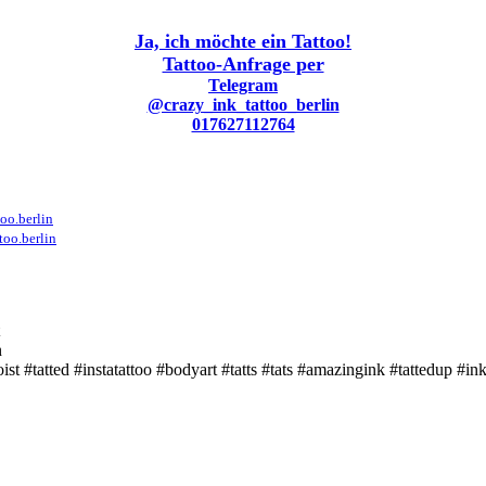
Ja, ich möchte ein Tattoo!
Tattoo-Anfrage per
Telegram
@crazy_ink_tattoo_berlin
017627112764
oo.berlin
too.berlin
n
ist #tatted #instatattoo #bodyart #tatts #tats #amazingink #tattedup #i