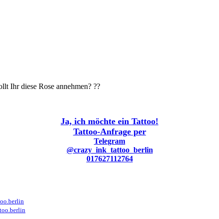
llt Ihr diese Rose annehmen? ??
Ja, ich möchte ein Tattoo!
Tattoo-Anfrage per
Telegram
@crazy_ink_tattoo_berlin
017627112764
oo.berlin
too.berlin