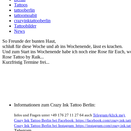
Tattoos
tattooberlin
tattoomoabit
crazyinktattooberlin
Tattoobilder
News
So Freunde der bunten Haut,
schluß für diese Woche und ab ins Wochenende, lässt es krachen.
Und zum Start ins Wochenende habe ich noch eine Rose für Euch, wo
Rose Tattoo by Raik...
Kurzfristig Termine frei...
Informationen zum Crazy Ink Tattoo Berlin:
Infos und Fragen unter +49 176 27 11 27 64 auch
Telegram (klick me).
Crazy Ink Tattoo Berlin bei Facebook: https://facebook.com/crazy.ink.tatt
Crazy Ink Tattoo Berlin bei Instagram: https://instagram.com/crazy.ink.tat
Telegram