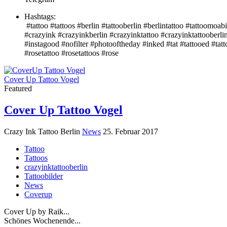
Hashtags:
#tattoo #tattoos #berlin #tattooberlin #berlintattoo #tattoomoabi
#crazyink #crazyinkberlin #crazyinktattoo #crazyinktattooberli
#instagood #nofilter #photooftheday #inked #tat #tattooed #tatto
#rosetattoo #rosetattoos #rose
Cover Up Tattoo Vogel
Featured
Cover Up Tattoo Vogel
Crazy Ink Tattoo Berlin
News
25. Februar 2017
Tattoo
Tattoos
crazyinktattooberlin
Tattoobilder
News
Coverup
Cover Up by Raik...
Schönes Wochenende...