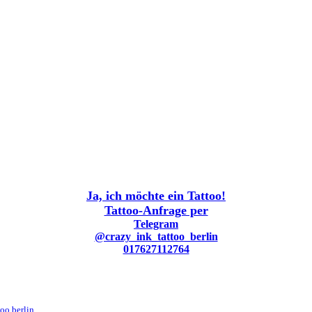
Ja, ich möchte ein Tattoo!
Tattoo-Anfrage per
Telegram
@crazy_ink_tattoo_berlin
017627112764
oo.berlin