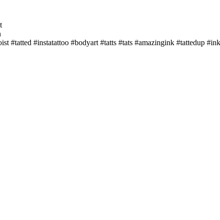
t
n
ist #tatted #instatattoo #bodyart #tatts #tats #amazingink #tattedup #i