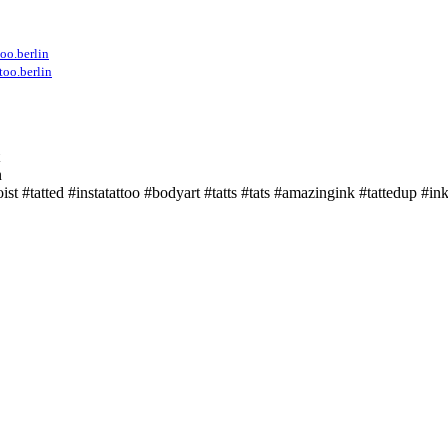
oo.berlin
too.berlin
n
ist #tatted #instatattoo #bodyart #tatts #tats #amazingink #tattedup #i