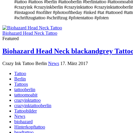
#tattoo #tattoos #berlin #tattooberlin #berlintattoo #tattoomoabit
#crazyink #crazyinkberlin #crazyinktattoo #crazyinktattooberli
#instagood #nofilter #photooftheday #inked #tat #tattooed #tatto
#schriftzugtattoo #schriftzug #pfotentattoo #pfoten
Biohazard Head Neck Tattoo
Featured
Biohazard Head Neck blackandgrey Tatto
Crazy Ink Tattoo Berlin
News
17. März 2017
Tattoo
Berlin
Tattoos
tattooberlin
tattoomoabit
crazyinktattoo
crazyinktattooberlin
Tattoobilder
News
biohazard
Hinterkopftattoo
headtattoo