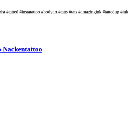
n
ist #tatted #instatattoo #bodyart #tatts #tats #amazingink #tattedup #i
o Nackentattoo