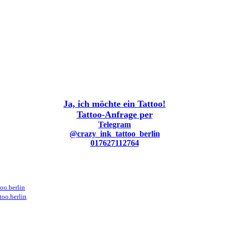
Ja, ich möchte ein Tattoo!
Tattoo-Anfrage per
Telegram
@crazy_ink_tattoo_berlin
017627112764
oo.berlin
too.berlin