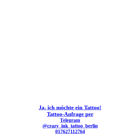
Ja, ich möchte ein Tattoo!
Tattoo-Anfrage per
Telegram
@crazy_ink_tattoo_berlin
017627112764