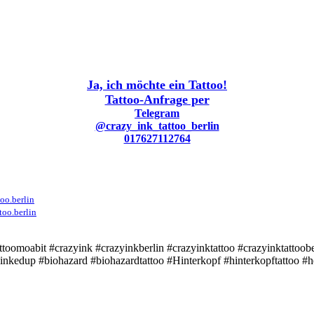
Ja, ich möchte ein Tattoo!
Tattoo-Anfrage per
Telegram
@crazy_ink_tattoo_berlin
017627112764
oo.berlin
too.berlin
#tattoomoabit #crazyink #crazyinkberlin #crazyinktattoo #crazyinktattoob
up #inkedup #biohazard #biohazardtattoo #Hinterkopf #hinterkopftattoo #