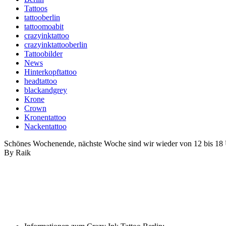
Tattoos
tattooberlin
tattoomoabit
crazyinktattoo
crazyinktattooberlin
Tattoobilder
News
Hinterkopftattoo
headtattoo
blackandgrey
Krone
Crown
Kronentattoo
Nackentattoo
Schönes Wochenende, nächste Woche sind wir wieder von 12 bis 18 U
By Raik