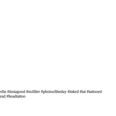
erlin #instagood #nofilter #photooftheday #inked #tat #tattooed
head #headtattoo