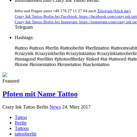
Informationen zum Crazy Ink Tattoo Berlin:
Infos und Fragen unter +49 176 27 11 27 64 auch
Telegram (klick me).
Crazy Ink Tattoo Berlin bei Facebook: https://facebook.com/crazy.ink.tatt
Crazy Ink Tattoo Berlin bei Instagram: https://instagram.com/crazy.ink.tat
Telegram
Hashtags:
#tattoo #tattoos #berlin #tattooberlin #berlintattoo #tattoomoabit
#crazyink #crazyinkberlin #crazyinktattoo #crazyinktattooberli
#instagood #nofilter #photooftheday #inked #tat #tattooed #tatto
#krone #kronentattoo #kronetattoo #nackentattoo
Featured
Pfoten mit Name Tattoo
Crazy Ink Tattoo Berlin
News
24. März 2017
Tattoo
Berlin
Tattoos
tattooberlin