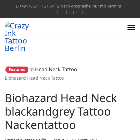
+49176 27 11 27 64
Nach Absprache, nur mit Termin!
Featured
Biohazard Head Neck Tattoo
Biohazard Head Neck
blackandgrey Tattoo
Nackentattoo
Crazy Ink Tattoo Berlin
News
17. März 2017