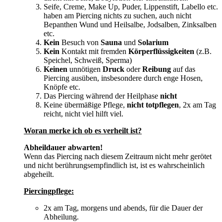
Seife, Creme, Make Up, Puder, Lippenstift, Labello etc.
haben am Piercing nichts zu suchen, auch nicht
Bepanthen Wund und Heilsalbe, Jodsalben, Zinksalben
etc.
Kein
Besuch von
Sauna
und
Solarium
Kein
Kontakt mit fremden
Körperflüssigkeiten
(z.B.
Speichel, Schweiß, Sperma)
Keinen
unnötigen
Druck
oder
Reibung
auf das
Piercing ausüben, insbesondere durch enge Hosen,
Knöpfe etc.
Das Piercing während der Heilphase
nicht
Keine übermäßige Pflege,
nicht
totpflegen
, 2x am Tag
reicht, nicht viel hilft viel.
Woran merke ich ob es verheilt ist?
Abheildauer abwarten!
Wenn das Piercing nach diesem Zeitraum nicht mehr gerötet
und nicht berührungsempfindlich ist, ist es wahrscheinlich
abgeheilt.
Piercingpflege:
2x am Tag, morgens und abends, für die Dauer der
Abheilung.