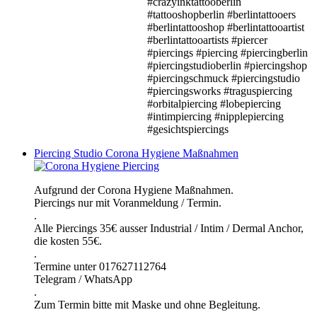
#crazyinktattooberlin
#tattooshopberlin #berlintattooers
#berlintattooshop #berlintattooartist
#berlintattooartists #piercer
#piercings #piercing #piercingberlin
#piercingstudioberlin #piercingshop
#piercingschmuck #piercingstudio
#piercingsworks #traguspiercing
#orbitalpiercing #lobepiercing
#intimpiercing #nipplepiercing
#gesichtspiercings
Piercing Studio Corona Hygiene Maßnahmen
Aufgrund der Corona Hygiene Maßnahmen.
Piercings nur mit Voranmeldung / Termin.
.
Alle Piercings 35€ ausser Industrial / Intim / Dermal Anchor,
die kosten 55€.
.
Termine unter 017627112764
Telegram / WhatsApp
.
Zum Termin bitte mit Maske und ohne Begleitung.