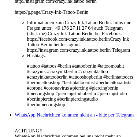
http://instagram.com/crazy.ink.tattoo.berlin
.
https://g.page/Crazy-Ink-Tattoo-Berlin
Informationen zum Crazy Ink Tattoo Berlin:
Infos und
Fragen unter +49 176 27 11 27 64 auch Telegram
(klick me).Crazy Ink Tattoo Berlin bei Facebook:
https://facebook.com/crazy.ink.tattoo.berlinCrazy Ink
Tattoo Berlin bei Instagram:
https://instagram.com/crazy.ink.tattoo.berlin Telegram
Hashtags:
#tattoo #tattoos #berlin #tattooberlin #tattoomoabit
#crazyink #crazyinkberlin #crazyinktattoo
#crazyinktattooberlin #tattooshopberlin #berlintattooers
#berlintattooshop #berlintattooartist #berlintattooartists
#corona #coronavirus #piercing #piercingberlin
#piercingshop #piercingstudioberlin #piercingstudio
#berlinpiercing #berlinpiercingstudio
#berlinpiercingshop
WhatsApp Nachrichten kommen nicht an - bitte per Telegram
ACHTUNG!!
WhatsApp Nachrichten kommen bei uns nicht mehr an.