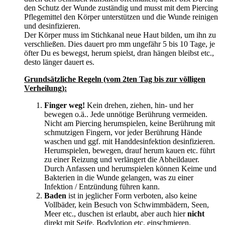
den Schutz der Wunde zuständig und musst mit dem Piercing
Pflegemittel den Körper unterstützen und die Wunde reinigen
und desinfizieren.
Der Körper muss im Stichkanal neue Haut bilden, um ihn zu
verschließen. Dies dauert pro mm ungefähr 5 bis 10 Tage, je
öfter Du es bewegst, herum spielst, dran hängen bleibst etc.,
desto länger dauert es.
Grundsätzliche Regeln (vom 2ten Tag bis zur völligen
Verheilung):
Finger weg!
Kein drehen, ziehen, hin- und her
bewegen o.ä.. Jede unnötige Berührung vermeiden.
Nicht am Piercing herumspielen, keine Berührung mit
schmutzigen Fingern, vor jeder Berührung Hände
waschen und ggf. mit Handdesinfektion desinfizieren.
Herumspielen, bewegen, drauf herum kauen etc. führt
zu einer Reizung und verlängert die Abheildauer.
Durch Anfassen und herumspielen können Keime und
Bakterien in die Wunde gelangen, was zu einer
Infektion / Entzündung führen kann.
Baden
ist in jeglicher Form verboten, also keine
Vollbäder, kein Besuch von Schwimmbädern, Seen,
Meer etc., duschen ist erlaubt, aber auch hier
nicht
direkt mit Seife, Bodylotion etc. einschmieren.