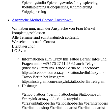
#piercingstudio #piercingsworks #traguspiercing
#orbitalpiercing #lobepiercing #intimpiercing
#nipplepiercing
Ansprache Merkel Corona Lockdown
Wir haben nun, nach der Ansprache von Frau Merkel
komplett geschlossen.
Alle Termine sind somit natürlich abgesagt.
Wir sehen uns nach Corona.
Bleibt gesund!
LG Sven
Informationen zum Crazy Ink Tattoo Berlin:
Infos und
Fragen unter +49 176 27 11 27 64 auch Telegram
(klick me).Crazy Ink Tattoo Berlin bei Facebook:
https://facebook.com/crazy.ink.tattoo.berlinCrazy Ink
Tattoo Berlin bei Instagram:
https://instagram.com/crazy.ink.tattoo.berlin Telegram
Hashtags:
#tattoo #tattoos #berlin #tattooberlin #tattoomoabit
#crazyink #crazyinkberlin #crazyinktattoo
#crazyinktattooberlin #tattooshopberlin #berlintattooers
#berlintattooshop #berlintattooartist #berlintattooartists