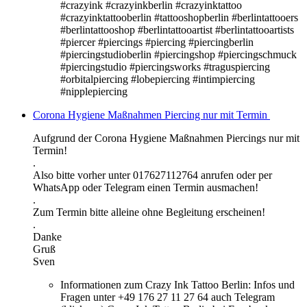
#crazyink #crazyinkberlin #crazyinktattoo
#crazyinktattooberlin #tattooshopberlin #berlintattooers
#berlintattooshop #berlintattooartist #berlintattooartists
#piercer #piercings #piercing #piercingberlin
#piercingstudioberlin #piercingshop #piercingschmuck
#piercingstudio #piercingsworks #traguspiercing
#orbitalpiercing #lobepiercing #intimpiercing
#nipplepiercing
Corona Hygiene Maßnahmen Piercing nur mit Termin
Aufgrund der Corona Hygiene Maßnahmen Piercings nur mit
Termin!
.
Also bitte vorher unter 017627112764 anrufen oder per
WhatsApp oder Telegram einen Termin ausmachen!
.
Zum Termin bitte alleine ohne Begleitung erscheinen!
.
Danke
Gruß
Sven
Informationen zum Crazy Ink Tattoo Berlin:
Infos und
Fragen unter +49 176 27 11 27 64 auch Telegram