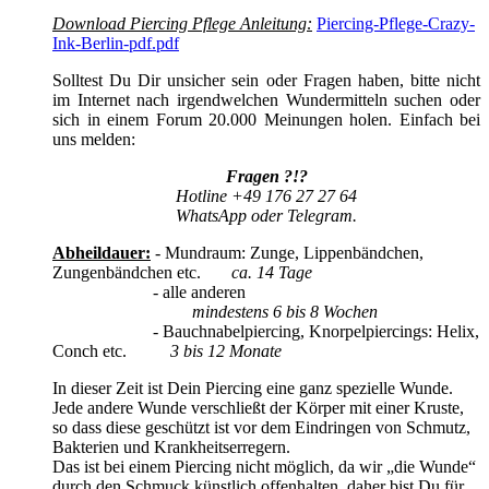
Download Piercing Pflege Anleitung:
Piercing-Pflege-Crazy-
Ink-Berlin-pdf.pdf
Solltest Du Dir unsicher sein oder Fragen haben, bitte nicht
im Internet nach irgendwelchen Wundermitteln suchen oder
sich in einem Forum 20.000 Meinungen holen. Einfach bei
uns melden:
Fragen ?!?
Hotline +49 176 27 27 64
WhatsApp oder Telegram.
Abheildauer:
- Mundraum: Zunge, Lippenbändchen,
Zungenbändchen etc.
ca. 14 Tage
- alle anderen
mindestens 6 bis 8 Wochen
- Bauchnabelpiercing, Knorpelpiercings: Helix,
Conch etc.
3 bis 12 Monate
In dieser Zeit ist Dein Piercing eine ganz spezielle Wunde.
Jede andere Wunde verschließt der Körper mit einer Kruste,
so dass diese geschützt ist vor dem Eindringen von Schmutz,
Bakterien und Krankheitserregern.
Das ist bei einem Piercing nicht möglich, da wir „die Wunde“
durch den Schmuck künstlich offenhalten, daher bist Du für