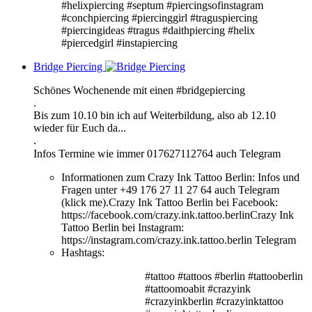
#helixpiercing #septum #piercingsofinstagram
#conchpiercing #piercinggirl #traguspiercing
#piercingideas #tragus #daithpiercing #helix
#piercedgirl #instapiercing
Bridge Piercing
Schönes Wochenende mit einen #bridgepiercing
.
Bis zum 10.10 bin ich auf Weiterbildung, also ab 12.10
wieder für Euch da...
.
Infos Termine wie immer 017627112764 auch Telegram⠀
Informationen zum Crazy Ink Tattoo Berlin:
Infos und
Fragen unter +49 176 27 11 27 64 auch Telegram
(klick me).Crazy Ink Tattoo Berlin bei Facebook:
https://facebook.com/crazy.ink.tattoo.berlinCrazy Ink
Tattoo Berlin bei Instagram:
https://instagram.com/crazy.ink.tattoo.berlin Telegram
Hashtags:
#tattoo #tattoos #berlin #tattooberlin
#tattoomoabit #crazyink
#crazyinkberlin #crazyinktattoo