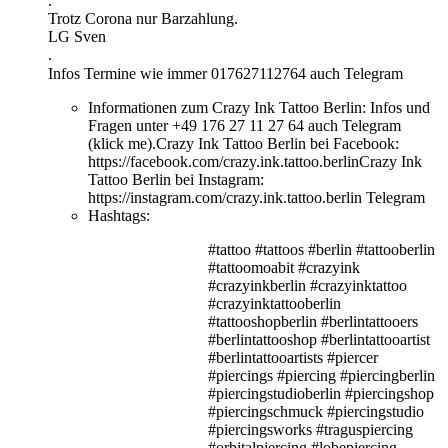
.
Trotz Corona nur Barzahlung.
LG Sven
.
Infos Termine wie immer 017627112764 auch Telegram⠀
Informationen zum Crazy Ink Tattoo Berlin:
Infos und
Fragen unter +49 176 27 11 27 64 auch Telegram
(klick me).Crazy Ink Tattoo Berlin bei Facebook:
https://facebook.com/crazy.ink.tattoo.berlinCrazy Ink
Tattoo Berlin bei Instagram:
https://instagram.com/crazy.ink.tattoo.berlin Telegram
Hashtags:
#tattoo #tattoos #berlin #tattooberlin
#tattoomoabit #crazyink
#crazyinkberlin #crazyinktattoo
#crazyinktattooberlin
#tattooshopberlin #berlintattooers
#berlintattooshop #berlintattooartist
#berlintattooartists #piercer
#piercings #piercing #piercingberlin
#piercingstudioberlin #piercingshop
#piercingschmuck #piercingstudio
#piercingsworks #traguspiercing
#orbitalpiercing #lobepiercing