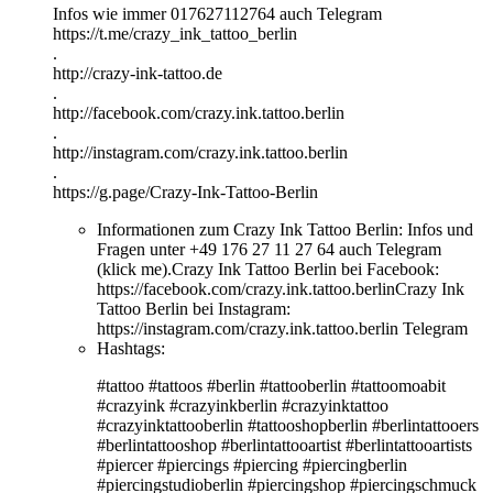
Infos wie immer 017627112764 auch Telegram⠀
https://t.me/crazy_ink_tattoo_berlin
.
http://crazy-ink-tattoo.de
.
http://facebook.com/crazy.ink.tattoo.berlin
.
http://instagram.com/crazy.ink.tattoo.berlin
.
https://g.page/Crazy-Ink-Tattoo-Berlin
Informationen zum Crazy Ink Tattoo Berlin:
Infos und
Fragen unter +49 176 27 11 27 64 auch Telegram
(klick me).Crazy Ink Tattoo Berlin bei Facebook:
https://facebook.com/crazy.ink.tattoo.berlinCrazy Ink
Tattoo Berlin bei Instagram:
https://instagram.com/crazy.ink.tattoo.berlin Telegram
Hashtags:
#tattoo #tattoos #berlin #tattooberlin #tattoomoabit
#crazyink #crazyinkberlin #crazyinktattoo
#crazyinktattooberlin #tattooshopberlin #berlintattooers
#berlintattooshop #berlintattooartist #berlintattooartists
#piercer #piercings #piercing #piercingberlin
#piercingstudioberlin #piercingshop #piercingschmuck