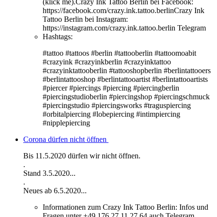
(klick me).Crazy Ink Tattoo Berlin bei Facebook:
https://facebook.com/crazy.ink.tattoo.berlinCrazy Ink
Tattoo Berlin bei Instagram:
https://instagram.com/crazy.ink.tattoo.berlin Telegram
Hashtags:
#tattoo #tattoos #berlin #tattooberlin #tattoomoabit
#crazyink #crazyinkberlin #crazyinktattoo
#crazyinktattooberlin #tattooshopberlin #berlintattooers
#berlintattooshop #berlintattooartist #berlintattooartists
#piercer #piercings #piercing #piercingberlin
#piercingstudioberlin #piercingshop #piercingschmuck
#piercingstudio #piercingsworks #traguspiercing
#orbitalpiercing #lobepiercing #intimpiercing
#nipplepiercing
Corona dürfen nicht öffnen
Bis 11.5.2020 dürfen wir nicht öffnen.
.
Stand 3.5.2020...
.
Neues ab 6.5.2020...
Informationen zum Crazy Ink Tattoo Berlin:
Infos und
Fragen unter +49 176 27 11 27 64 auch Telegram