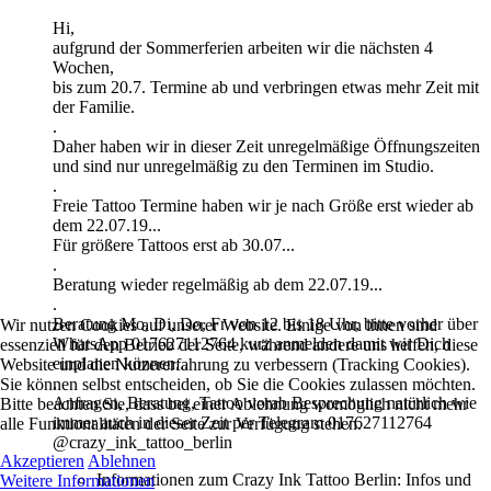
Hi,
aufgrund der Sommerferien arbeiten wir die nächsten 4
Wochen,
bis zum 20.7. Termine ab und verbringen etwas mehr Zeit mit
der Familie.
.
Daher haben wir in dieser Zeit unregelmäßige Öffnungszeiten
und sind nur unregelmäßig zu den Terminen im Studio.
.
Freie Tattoo Termine haben wir je nach Größe erst wieder ab
dem 22.07.19...
Für größere Tattoos erst ab 30.07...
.
Beratung wieder regelmäßig ab dem 22.07.19...
.
Beratung Mo, Di, Do, Fr von 12 bis 18 Uhr, bitte vorher über
Wir nutzen Cookies auf unserer Website. Einige von ihnen sind
WhatsApp 017627112764 kurz anmelden damit wir Dich
essenziell für den Betrieb der Seite, während andere uns helfen, diese
einplanen können...
Website und die Nutzererfahrung zu verbessern (Tracking Cookies).
.
Sie können selbst entscheiden, ob Sie die Cookies zulassen möchten.
Anfragen, Beratung, Tattoo vorab Besprechung natürlich wie
Bitte beachten Sie, dass bei einer Ablehnung womöglich nicht mehr
immer auch in dieser Zeit per Telegram 017627112764
alle Funktionalitäten der Seite zur Verfügung stehen.
@crazy_ink_tattoo_berlin
Akzeptieren
Ablehnen
Informationen zum Crazy Ink Tattoo Berlin:
Infos und
Weitere Informationen