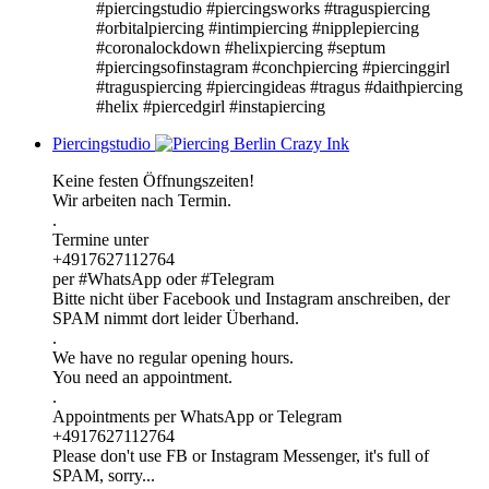
#piercingstudio #piercingsworks #traguspiercing
#orbitalpiercing #intimpiercing #nipplepiercing
#coronalockdown #helixpiercing #septum
#piercingsofinstagram #conchpiercing #piercinggirl
#traguspiercing #piercingideas #tragus #daithpiercing
#helix #piercedgirl #instapiercing
Piercingstudio
Keine festen Öffnungszeiten!
Wir arbeiten nach Termin.
.
Termine unter
+4917627112764
per #WhatsApp oder #Telegram
Bitte nicht über Facebook und Instagram anschreiben, der
SPAM nimmt dort leider Überhand.
.
We have no regular opening hours.
You need an appointment.
.
Appointments per WhatsApp or Telegram
+4917627112764
Please don't use FB or Instagram Messenger, it's full of
SPAM, sorry...