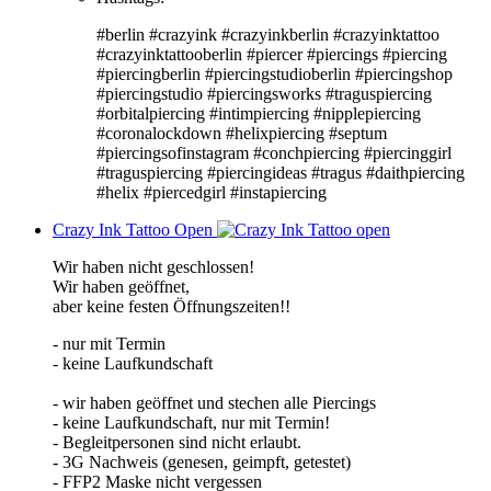
#berlin #crazyink #crazyinkberlin #crazyinktattoo
#crazyinktattooberlin #piercer #piercings #piercing
#piercingberlin #piercingstudioberlin #piercingshop
#piercingstudio #piercingsworks #traguspiercing
#orbitalpiercing #intimpiercing #nipplepiercing
#coronalockdown #helixpiercing #septum
#piercingsofinstagram #conchpiercing #piercinggirl
#traguspiercing #piercingideas #tragus #daithpiercing
#helix #piercedgirl #instapiercing
Crazy Ink Tattoo Open
Wir haben nicht geschlossen!
Wir haben geöffnet,
aber keine festen Öffnungszeiten!!
- nur mit Termin
- keine Laufkundschaft
- wir haben geöffnet und stechen alle Piercings
- keine Laufkundschaft, nur mit Termin!
- Begleitpersonen sind nicht erlaubt.
- 3G Nachweis (genesen, geimpft, getestet)
- FFP2 Maske nicht vergessen