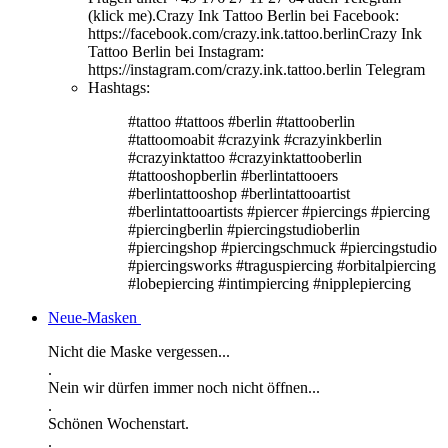
(klick me).Crazy Ink Tattoo Berlin bei Facebook:
https://facebook.com/crazy.ink.tattoo.berlinCrazy Ink
Tattoo Berlin bei Instagram:
https://instagram.com/crazy.ink.tattoo.berlin Telegram
Hashtags:
#tattoo #tattoos #berlin #tattooberlin
#tattoomoabit #crazyink #crazyinkberlin
#crazyinktattoo #crazyinktattooberlin
#tattooshopberlin #berlintattooers
#berlintattooshop #berlintattooartist
#berlintattooartists #piercer #piercings #piercing
#piercingberlin #piercingstudioberlin
#piercingshop #piercingschmuck #piercingstudio
#piercingsworks #traguspiercing #orbitalpiercing
#lobepiercing #intimpiercing #nipplepiercing
Neue-Masken
Nicht die Maske vergessen...
.
Nein wir dürfen immer noch nicht öffnen...
.
Schönen Wochenstart.
.