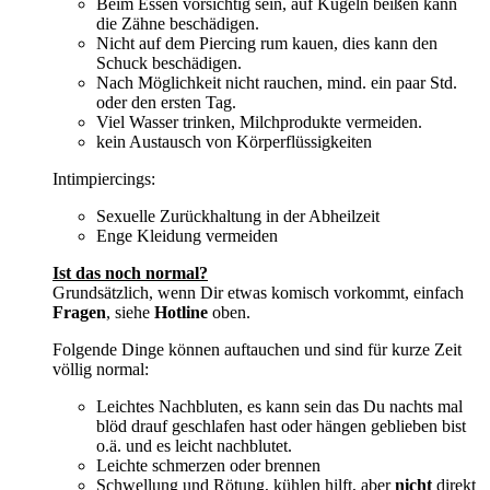
Beim Essen vorsichtig sein, auf Kugeln beißen kann
die Zähne beschädigen.
Nicht auf dem Piercing rum kauen, dies kann den
Schuck beschädigen.
Nach Möglichkeit nicht rauchen, mind. ein paar Std.
oder den ersten Tag.
Viel Wasser trinken, Milchprodukte vermeiden.
kein Austausch von Körperflüssigkeiten
Intimpiercings:
Sexuelle Zurückhaltung in der Abheilzeit
Enge Kleidung vermeiden
Ist das noch normal?
Grundsätzlich, wenn Dir etwas komisch vorkommt, einfach
Fragen
, siehe
Hotline
oben.
Folgende Dinge können auftauchen und sind für kurze Zeit
völlig normal:
Leichtes Nachbluten, es kann sein das Du nachts mal
blöd drauf geschlafen hast oder hängen geblieben bist
o.ä. und es leicht nachblutet.
Leichte schmerzen oder brennen
Schwellung und Rötung, kühlen hilft, aber
nicht
direkt