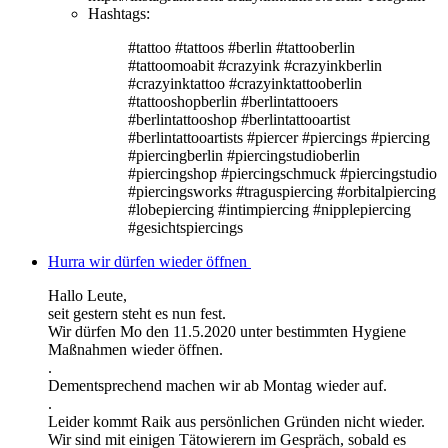
Hashtags:
#tattoo #tattoos #berlin #tattooberlin
#tattoomoabit #crazyink #crazyinkberlin
#crazyinktattoo #crazyinktattooberlin
#tattooshopberlin #berlintattooers
#berlintattooshop #berlintattooartist
#berlintattooartists #piercer #piercings #piercing
#piercingberlin #piercingstudioberlin
#piercingshop #piercingschmuck #piercingstudio
#piercingsworks #traguspiercing #orbitalpiercing
#lobepiercing #intimpiercing #nipplepiercing
#gesichtspiercings
Hurra wir dürfen wieder öffnen
Hallo Leute,
seit gestern steht es nun fest.
Wir dürfen Mo den 11.5.2020 unter bestimmten Hygiene
Maßnahmen wieder öffnen.
.
Dementsprechend machen wir ab Montag wieder auf.
.
Leider kommt Raik aus persönlichen Gründen nicht wieder.
Wir sind mit einigen Tätowierern im Gespräch, sobald es