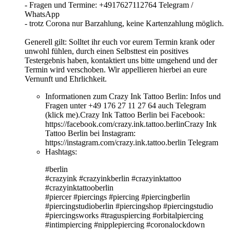
- Fragen und Termine: +4917627112764 Telegram /
WhatsApp
- trotz Corona nur Barzahlung, keine Kartenzahlung möglich.
Generell gilt: Solltet ihr euch vor eurem Termin krank oder
unwohl fühlen, durch einen Selbsttest ein positives
Testergebnis haben, kontaktiert uns bitte umgehend und der
Termin wird verschoben. Wir appellieren hierbei an eure
Vernunft und Ehrlichkeit.
Informationen zum Crazy Ink Tattoo Berlin:
Infos und
Fragen unter +49 176 27 11 27 64 auch Telegram
(klick me).Crazy Ink Tattoo Berlin bei Facebook:
https://facebook.com/crazy.ink.tattoo.berlinCrazy Ink
Tattoo Berlin bei Instagram:
https://instagram.com/crazy.ink.tattoo.berlin Telegram
Hashtags:
#berlin
#crazyink #crazyinkberlin #crazyinktattoo
#crazyinktattooberlin
#piercer #piercings #piercing #piercingberlin
#piercingstudioberlin #piercingshop #piercingstudio
#piercingsworks #traguspiercing #orbitalpiercing
#intimpiercing #nipplepiercing #coronalockdown