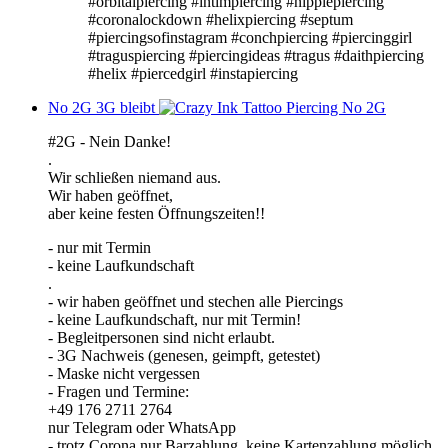
#orbitalpiercing #intimpiercing #nipplepiercing
#coronalockdown #helixpiercing #septum
#piercingsofinstagram #conchpiercing #piercinggirl
#traguspiercing #piercingideas #tragus #daithpiercing
#helix #piercedgirl #instapiercing
No 2G 3G bleibt
#2G - Nein Danke!
.
Wir schließen niemand aus.
Wir haben geöffnet,
aber keine festen Öffnungszeiten!!
- nur mit Termin
- keine Laufkundschaft
.
- wir haben geöffnet und stechen alle Piercings
- keine Laufkundschaft, nur mit Termin!
- Begleitpersonen sind nicht erlaubt.
- 3G Nachweis (genesen, geimpft, getestet)
- Maske nicht vergessen
- Fragen und Termine:
+49 176 2711 2764
nur Telegram oder WhatsApp
- trotz Corona nur Barzahlung, keine Kartenzahlung möglich.