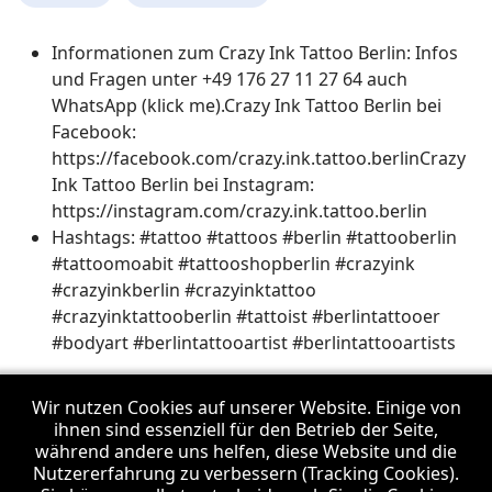
Informationen zum Crazy Ink Tattoo Berlin:
Infos
und Fragen unter +49 176 27 11 27 64 auch
WhatsApp (klick me).Crazy Ink Tattoo Berlin bei
Facebook:
https://facebook.com/crazy.ink.tattoo.berlinCrazy
Ink Tattoo Berlin bei Instagram:
https://instagram.com/crazy.ink.tattoo.berlin
Hashtags:
#tattoo #tattoos #berlin #tattooberlin
#tattoomoabit #tattooshopberlin #crazyink
#crazyinkberlin #crazyinktattoo
#crazyinktattooberlin #tattoist #berlintattooer
#bodyart #berlintattooartist #berlintattooartists
Wir nutzen Cookies auf unserer Website. Einige von
Vorheriger Beitrag: WhatsApp Nachrichten kommen nicht an
WhatsApp Nachrichten kommen nicht an - bitte per
ihnen sind essenziell für den Betrieb der Seite,
Telegram
während andere uns helfen, diese Website und die
Nutzererfahrung zu verbessern (Tracking Cookies).
Nächster Beitrag: Crazy Ink Tattoo Berl
Crazy Ink Tattoo Berlin im Sommer