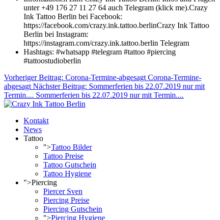
unter +49 176 27 11 27 64 auch Telegram (klick me).Crazy
Ink Tattoo Berlin bei Facebook:
https://facebook.com/crazy.ink.tattoo.berlinCrazy Ink Tattoo
Berlin bei Instagram:
https://instagram.com/crazy.ink.tattoo.berlin Telegram
Hashtags:
#whatsapp #telegram #tattoo #piercing
#tattoostudioberlin
Vorheriger Beitrag: Corona-Termine-abgesagt
Corona-Termine-
abgesagt
Nächster Beitrag: Sommerferien bis 22.07.2019 nur mit
Termin....
Sommerferien bis 22.07.2019 nur mit Termin....
Kontakt
News
Tattoo
">
Tattoo Bilder
Tattoo Preise
Tattoo Gutschein
Tattoo Hygiene
">
Piercing
Piercer Sven
Piercing Preise
Piercing Gutschein
">
Piercing Hygiene