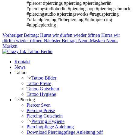
#piercer #piercings #piercing #piercingberlin
#piercingstudioberlin #piercingshop #piercingschmuck
#piercingstudio #piercingsworks #traguspiercing
#orbitalpiercing #lobepiercing #intimpiercing
#nipplepiercing
Vorheriger Beitrag: Hurra wir dürfen wieder öffnen
Hurra wir
dürfen wieder öffnen
Nächster Beitrag: Neue-Masken
Neue-
Masken
Kontakt
News
Tattoo
">
Tattoo Bilder
Tattoo Preise
Tattoo Gutschein
Tattoo Hygiene
">
Piercing
Piercer Sven
Piercing Preise
Piercing Gutschein
">
Piercing Hygiene
Piercingpflege Anleitung
Download Piercingpflege Anleitung pdf